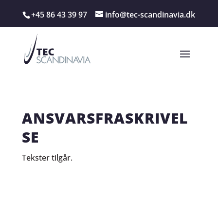
+45 86 43 39 97
info@tec-scandinavia.dk
ANSVARSFRASKRIVEL
SE
Tekster tilgår.