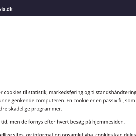
via.dk
ookies til statistik, markedsføring og tilstandshåndtering. 
ne genkende computeren. En cookie er en passiv fil, som 
ndre skadelige programmer.
kke tid, men de fornys efter hvert besøg på hjemmesiden.
ellige sites, og information opsamlet vha. cookies kan del