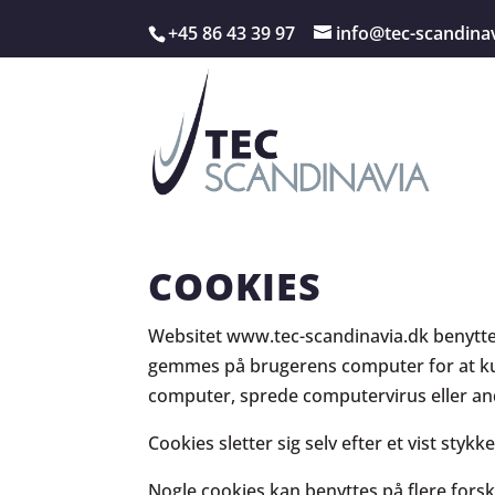
+45 86 43 39 97
info@tec-scandina
COOKIES
Websitet www.tec-scandinavia.dk benytter c
gemmes på brugerens computer for at kun
computer, sprede computervirus eller a
Cookies sletter sig selv efter et vist sty
Nogle cookies kan benyttes på flere forsk