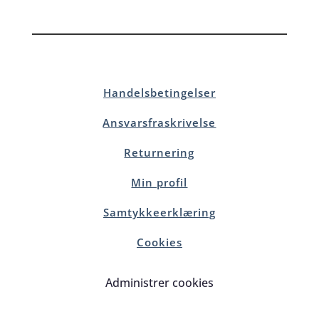
Handelsbetingelser
Ansvarsfraskrivelse
Returnering
Min profil
Samtykkeerklæring
Cookies
Administrer cookies