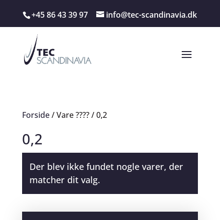
+45 86 43 39 97
info@tec-scandinavia.dk
Forside
/ Vare ???? / 0,2
0,2
Der blev ikke fundet nogle varer, der
matcher dit valg.