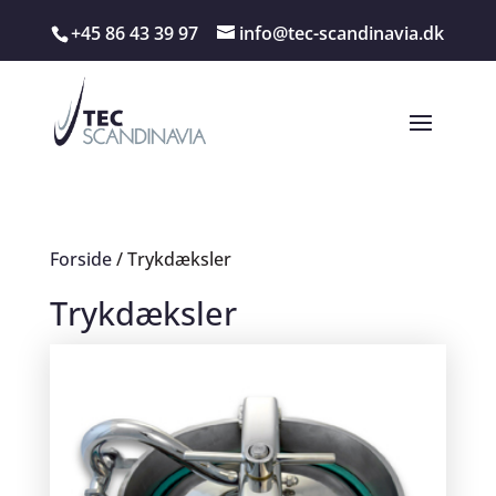
+45 86 43 39 97
info@tec-scandinavia.dk
Forside
/ Trykdæksler
Trykdæksler