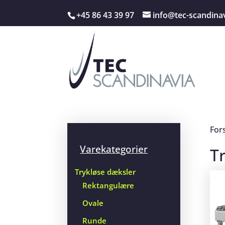
+45 86 43 39 97
info@tec-scandina
For
Varekategorier
T
Trykløse dæksler
Rektangulære
Ovale
Runde