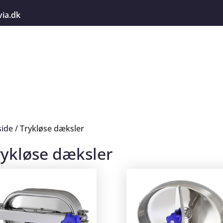
via.dk
side
/ Trykløse dæksler
rykløse dæksler