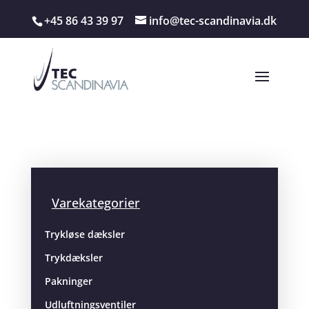
+45 86 43 39 97
info@tec-scandinavia.dk
Varekategorier
Trykløse dæksler
Trykdæksler
Pakninger
Udluftningsventiler