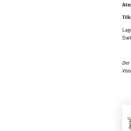
Ate
Til
Lag
Dæk
Der 
Vist