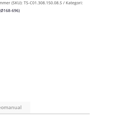
mmer (SKU):
TS-C01.308.150.08.S
Kategori:
(Ø168-696)
eomanual