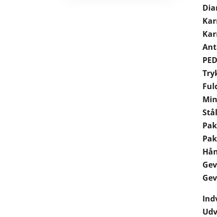
Dia
Kar
Kar
Ant
PED
Try
Ful
Min
Stål
Pak
Pak
Hån
Gev
Gev
Ind
Udv