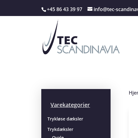
+45 86 43 39 97
info@tec-scandina
Hje
Varekategorier
Trykløse dæksler
Trykdæksler
Ovale