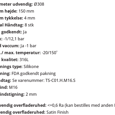
meter udvendig:
Ø308
m højde:
150 mm
m tykkelse:
4 mm
al Håndtag:
8 stk
 godkendt:
Ja
k:
-1/12,1 bar
d vaccum:
Ja -1 bar
./ max. temperatur:
-20/150˚
 kvalitet:
316L
nings type:
Silikone
ning:
FDA godkendt pakning
dtag:
Se varenummer: TS-C01.H.M16.S
ind:
M16
indstigning:
2 mm
vendig overfladeruhed:
<=0,6 Ra (kan bestilles med anden 
endig overfladeruhed:
Satin Finish