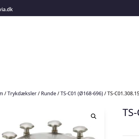
via.dk
m
/
Trykdæksler
/
Runde
/
TS-C01 (Ø168-696)
/ TS-C01.308.15
TS-