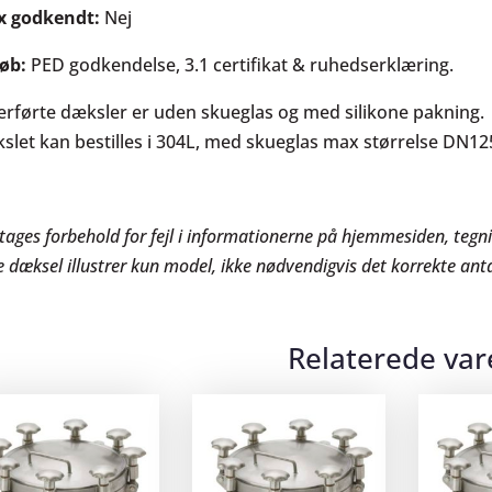
x godkendt:
Nej
køb:
PED godkendelse, 3.1 certifikat & ruhedserklæring.
erførte dæksler er uden skueglas og med silikone pakning.
slet kan bestilles i 304L, med skueglas max størrelse DN12
tages forbehold for fejl i informationerne på hjemmesiden, teg
e dæksel illustrer kun model, ikke nødvendigvis det korrekte ant
Relaterede var