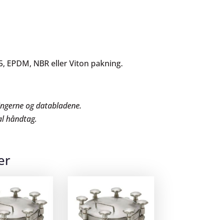
5, EPDM, NBR eller Viton pakning.
ningerne og databladene.
al håndtag.
er