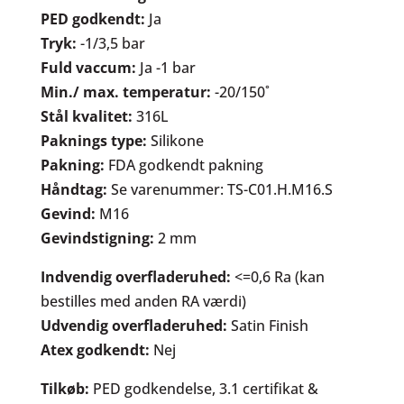
PED godkendt:
Ja
Tryk:
-1/3,5 bar
Fuld vaccum:
Ja -1 bar
Min./ max. temperatur:
-20/150˚
Stål kvalitet:
316L
Paknings type:
Silikone
Pakning:
FDA godkendt pakning
Håndtag:
Se varenummer: TS-C01.H.M16.S
Gevind:
M16
Gevindstigning:
2 mm
Indvendig overfladeruhed:
<=0,6 Ra (kan
bestilles med anden RA værdi)
Udvendig overfladeruhed:
Satin Finish
Atex godkendt:
Nej
Tilkøb:
PED godkendelse, 3.1 certifikat &