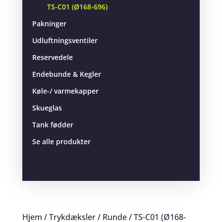
TS-C01 (Ø168-696)
Pakninger
Udluftningsventiler
Reservedele
Endebunde & Kegler
Køle-/ varmekapper
Skueglas
Tank fødder
Se alle produkter
Hjem
/
Trykdæksler
/
Runde
/
TS-C01 (Ø168-