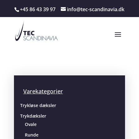
+45 86 43 39 97
info@tec-scandinavia.dk
Varekategorier
Trykløse dæksler
Trykdæksler
Ovale
Runde