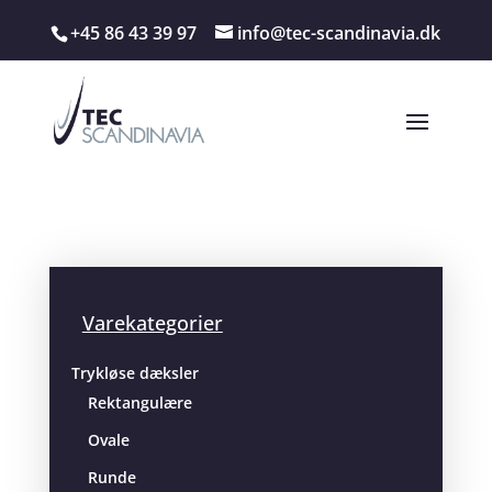
+45 86 43 39 97
info@tec-scandinavia.dk
Varekategorier
Trykløse dæksler
Rektangulære
Ovale
Runde