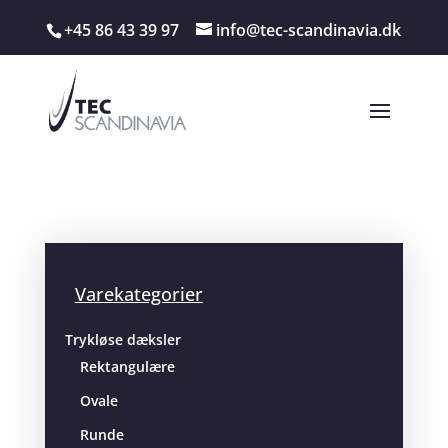
+45 86 43 39 97
info@tec-scandinavia.dk
Varekategorier
Trykløse dæksler
Rektangulære
Ovale
Runde