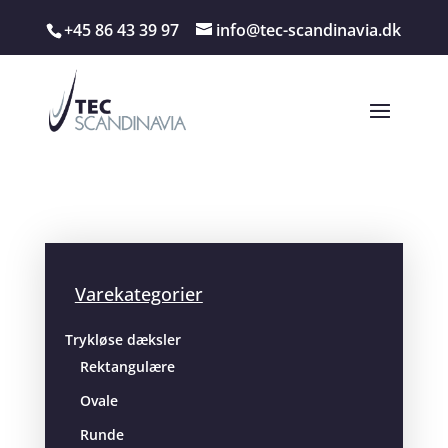
+45 86 43 39 97
info@tec-scandinavia.dk
Varekategorier
Trykløse dæksler
Rektangulære
Ovale
Runde