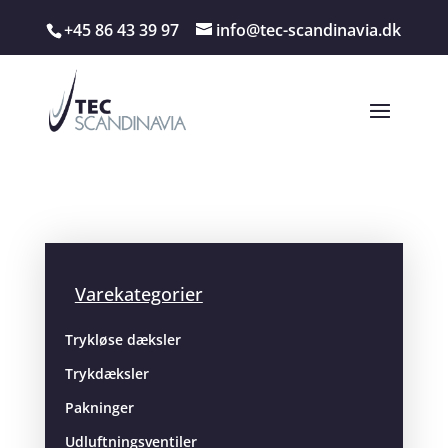
+45 86 43 39 97
info@tec-scandinavia.dk
Varekategorier
Trykløse dæksler
Trykdæksler
Pakninger
Udluftningsventiler