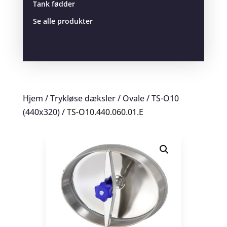
Tank fødder
Se alle produkter
Hjem
/
Trykløse dæksler
/
Ovale
/
TS-O10
(440x320)
/ TS-O10.440.060.01.E