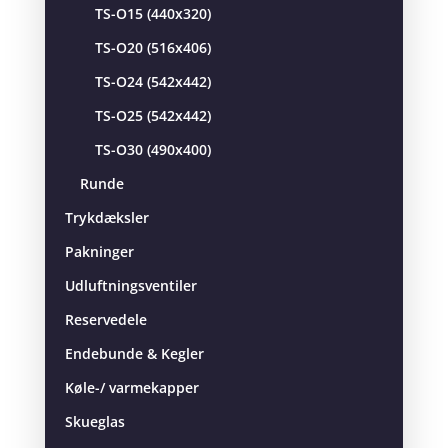
TS-O15 (440x320)
TS-O20 (516x406)
TS-O24 (542x442)
TS-O25 (542x442)
TS-O30 (490x400)
Runde
Trykdæksler
Pakninger
Udluftningsventiler
Reservedele
Endebunde & Kegler
Køle-/ varmekapper
Skueglas