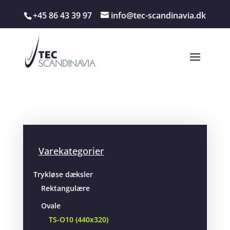
+45 86 43 39 97
info@tec-scandinavia.dk
Varekategorier
Trykløse dæksler
Rektangulære
Ovale
TS-O10 (440x320)