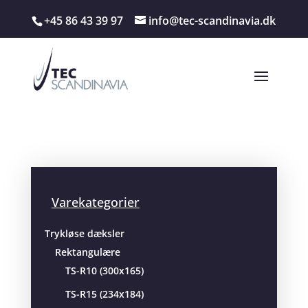
+45 86 43 39 97
info@tec-scandinavia.dk
Varekategorier
Trykløse dæksler
Rektangulære
TS-R10 (300x165)
TS-R15 (234x184)