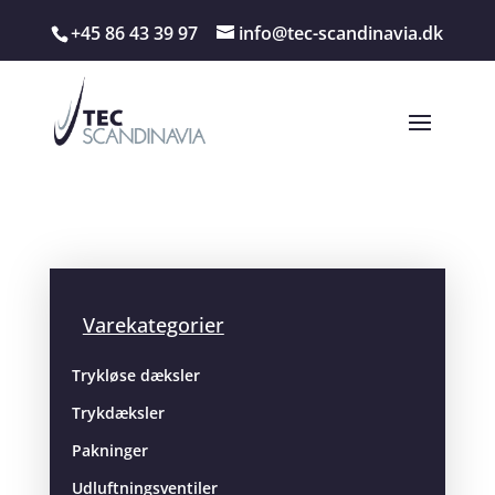
+45 86 43 39 97
info@tec-scandinavia.dk
Varekategorier
Trykløse dæksler
Trykdæksler
Pakninger
Udluftningsventiler