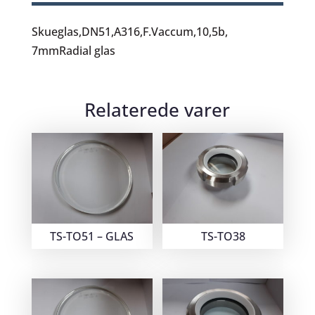
Skueglas,DN51,A316,F.Vaccum,10,5b,
7mmRadial glas
Relaterede varer
TS-TO51 – GLAS
TS-TO38