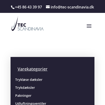
+45 86 43 39 97
info@tec-scandinavia.dk
Varekategorier
Trykløse dæksler
Trykdæksler
Pakninger
Udluftningsventiler