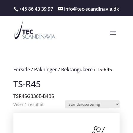
+45 86 43 39 97
info@tec-scandinavia.dk
Forside
/
Pakninger
/
Rektangulære
/ TS-R45
TS-R45
TSR45G336E-B4B5
Viser 1 resultat