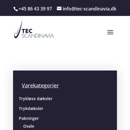
+45 86 43 39 97
info@tec-scandinavia.dk
Varekategorier
Trykløse dæksler
Trykdæksler
Pakninger
Ovale