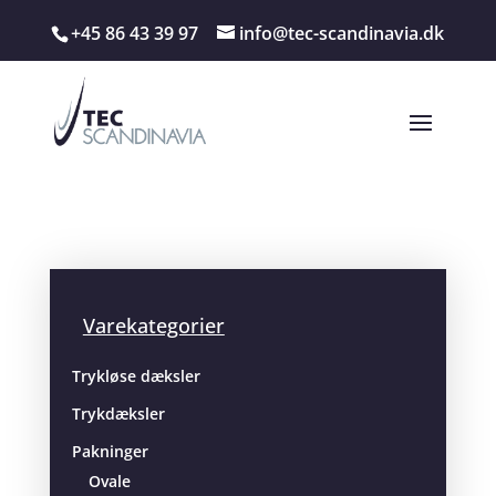
+45 86 43 39 97
info@tec-scandinavia.dk
Varekategorier
Trykløse dæksler
Trykdæksler
Pakninger
Ovale