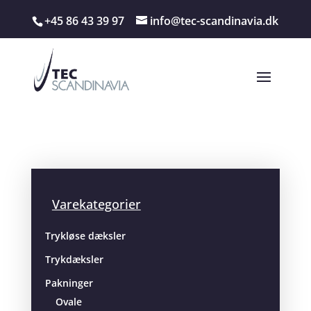
+45 86 43 39 97
info@tec-scandinavia.dk
Varekategorier
Trykløse dæksler
Trykdæksler
Pakninger
Ovale