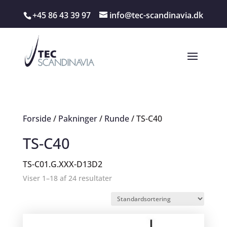
+45 86 43 39 97
info@tec-scandinavia.dk
Forside
/
Pakninger
/
Runde
/ TS-C40
TS-C40
TS-C01.G.XXX-D13D2
Viser 1–18 af 24 resultater