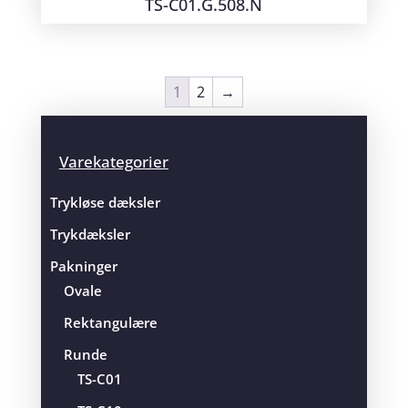
TS-C01.G.508.N
1
2
→
Varekategorier
Trykløse dæksler
Trykdæksler
Pakninger
Ovale
Rektangulære
Runde
TS-C01