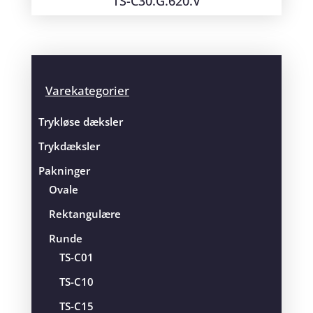
TS-C30.G.620.V
Varekategorier
Trykløse dæksler
Trykdæksler
Pakninger
Ovale
Rektangulære
Runde
TS-C01
TS-C10
TS-C15