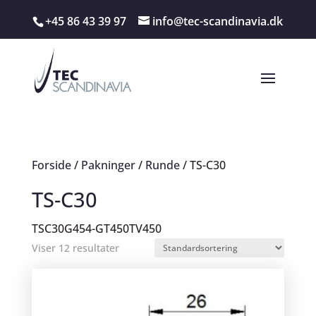
+45 86 43 39 97
info@tec-scandinavia.dk
Forside
/
Pakninger
/
Runde
/ TS-C30
TS-C30
TSC30G454-GT450TV450
Viser 12 resultater