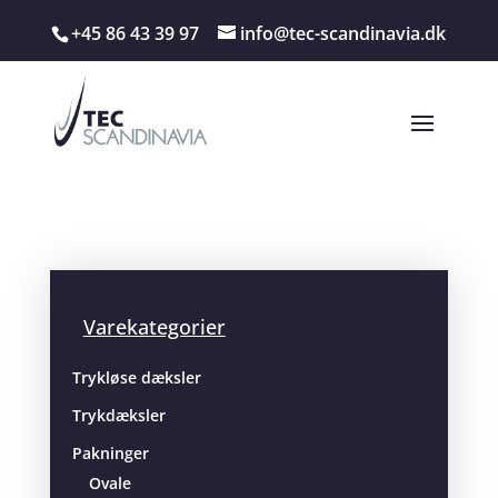
+45 86 43 39 97
info@tec-scandinavia.dk
Varekategorier
Trykløse dæksler
Trykdæksler
Pakninger
Ovale