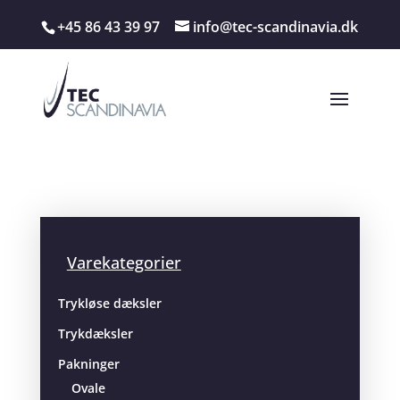
+45 86 43 39 97
info@tec-scandinavia.dk
Varekategorier
Trykløse dæksler
Trykdæksler
Pakninger
Ovale