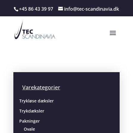
+45 86 43 39 97
info@tec-scandinavia.dk
Varekategorier
Trykløse dæksler
Trykdæksler
Pakninger
Ovale