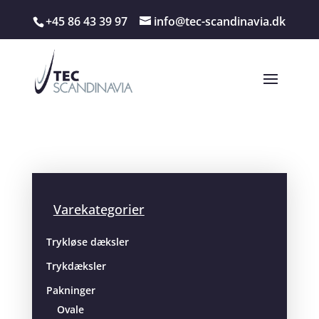
+45 86 43 39 97
info@tec-scandinavia.dk
Varekategorier
Trykløse dæksler
Trykdæksler
Pakninger
Ovale