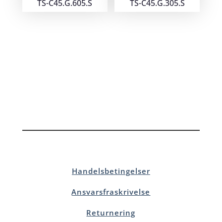
TS-C45.G.605.S
TS-C45.G.305.S
Handelsbetingelser
Ansvarsfraskrivelse
Returnering