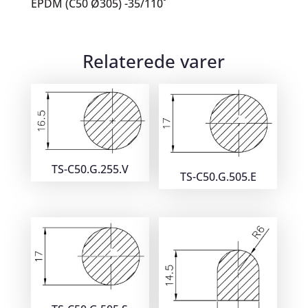
EPDM (C50 Ø305) -35/110˚
Relaterede varer
TS-C50.G.255.V
TS-C50.G.505.E