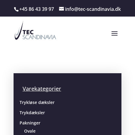
+45 86 43 39 97
info@tec-scandinavia.dk
Varekategorier
Trykløse dæksler
Trykdæksler
Pakninger
Ovale