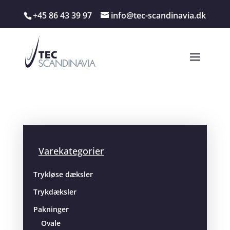
+45 86 43 39 97
info@tec-scandinavia.dk
Varekategorier
Trykløse dæksler
Trykdæksler
Pakninger
Ovale