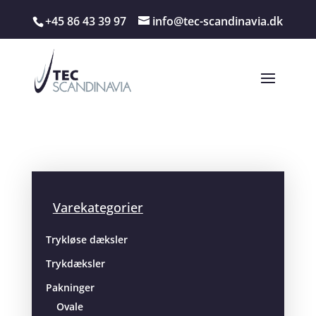
+45 86 43 39 97
info@tec-scandinavia.dk
Varekategorier
Trykløse dæksler
Trykdæksler
Pakninger
Ovale