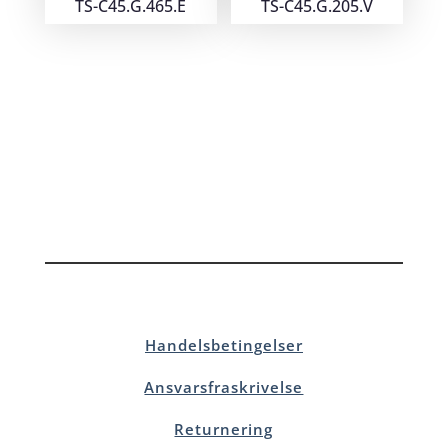
TS-C45.G.465.E
TS-C45.G.205.V
Handelsbetingelser
Ansvarsfraskrivelse
Returnering