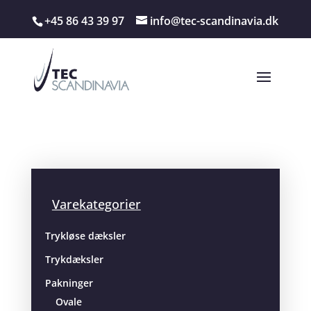
+45 86 43 39 97
info@tec-scandinavia.dk
Varekategorier
Trykløse dæksler
Trykdæksler
Pakninger
Ovale